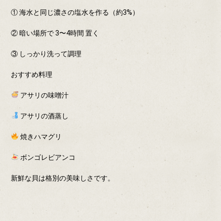
① 海水と同じ濃さの塩水を作る（約3%）
② 暗い場所で 3〜4時間 置く
③ しっかり洗って調理
おすすめ料理
アサリの味噌汁
アサリの酒蒸し
焼きハマグリ
ボンゴレビアンコ
新鮮な貝は格別の美味しさです。