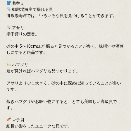
着替え
御殿場海岸で採れる貝
御殿場海岸では、いろいろな貝を見つけることができます。
アサリ
潮干狩りの定番。
砂の中 5〜10cmほど 掘ると見つかることが多く、味噌汁や酒蒸
しにすると絶品です。
ハマグリ
運が良ければハマグリも見つかります。
アサリより少し大きく、砂の中に深めに潜っていることが多い
です。
焼きハマグリやお吸い物にすると、とても美味しい高級貝で
す。
マテ貝
細長い形をしたユニークな貝です。